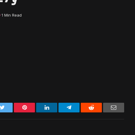
1 Min Read
k
Twitter
Pinterest
LinkedIn
Telegram
Reddit
Email