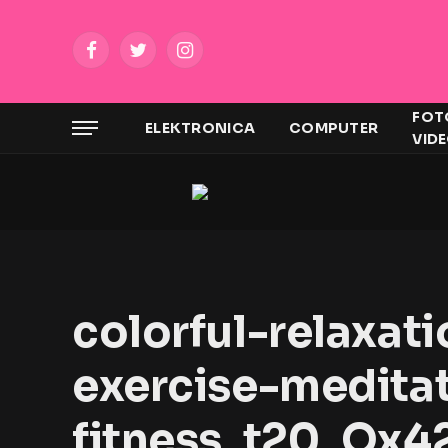
Facebook
Twitter
Instagram
FOT
ELEKTRONICA
COMPUTER
VID
colorful-relaxat
exercise-meditat
fitness_t20_Ox4