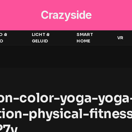
Crazyside
O &
LICHT &
SMART
VR
EO
GELUID
HOME
ion-color-yoga-yoga
ion-physical-fitness
27y