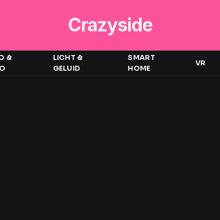
Crazyside
O &
LICHT &
SMART
VR
EO
GELUID
HOME