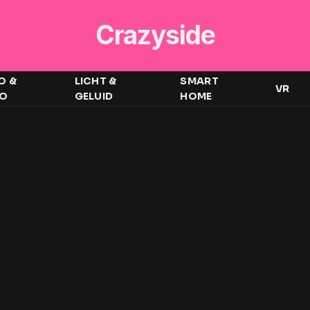
Crazyside
O &
LICHT &
SMART
VR
EO
GELUID
HOME